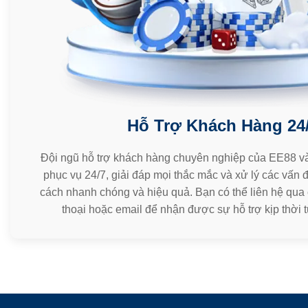
Hỗ Trợ Khách Hàng 24
Đội ngũ hỗ trợ khách hàng chuyên nghiệp của EE88 v
phục vụ 24/7, giải đáp mọi thắc mắc và xử lý các vấn 
cách nhanh chóng và hiệu quả. Bạn có thể liên hệ qua c
thoại hoặc email để nhận được sự hỗ trợ kịp thời