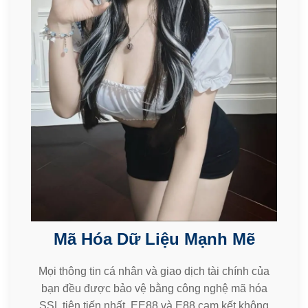
Mã Hóa Dữ Liệu Mạnh Mẽ
Mọi thông tin cá nhân và giao dịch tài chính của
bạn đều được bảo vệ bằng công nghệ mã hóa
SSL tiên tiến nhất. EE88 và E88 cam kết không