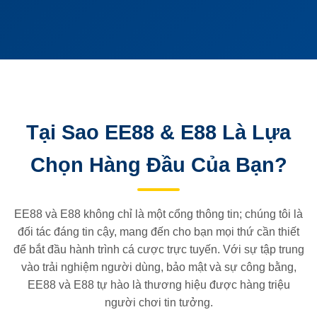
Tại Sao EE88 & E88 Là Lựa
Chọn Hàng Đầu Của Bạn?
EE88 và E88 không chỉ là một cổng thông tin; chúng tôi là
đối tác đáng tin cậy, mang đến cho bạn mọi thứ cần thiết
để bắt đầu hành trình cá cược trực tuyến. Với sự tập trung
vào trải nghiệm người dùng, bảo mật và sự công bằng,
EE88 và E88 tự hào là thương hiệu được hàng triệu
người chơi tin tưởng.