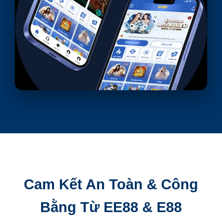
Cam Kết An Toàn & Công
Bằng Từ EE88 & E88