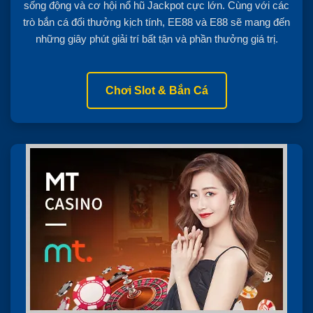
sống động và cơ hội nổ hũ Jackpot cực lớn. Cùng với các
trò bắn cá đổi thưởng kịch tính, EE88 và E88 sẽ mang đến
những giây phút giải trí bất tận và phần thưởng giá trị.
Chơi Slot & Bắn Cá