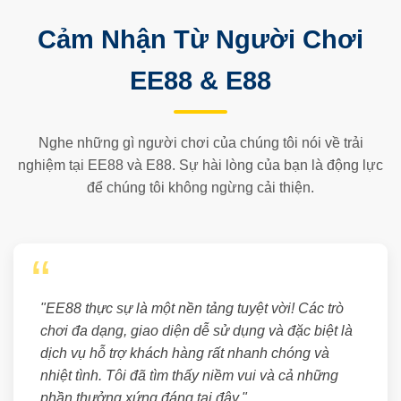
Cảm Nhận Từ Người Chơi
EE88 & E88
Nghe những gì người chơi của chúng tôi nói về trải
nghiệm tại EE88 và E88. Sự hài lòng của bạn là động lực
để chúng tôi không ngừng cải thiện.
"EE88 thực sự là một nền tảng tuyệt vời! Các trò
chơi đa dạng, giao diện dễ sử dụng và đặc biệt là
dịch vụ hỗ trợ khách hàng rất nhanh chóng và
nhiệt tình. Tôi đã tìm thấy niềm vui và cả những
phần thưởng xứng đáng tại đây."