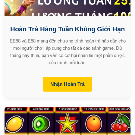
Hoàn Trả Hàng Tuần Không Giới Hạn
EE88 và E88 mang đến chương trình hoàn trả hấp dẫn cho
mọi người chơi, áp dụng cho tất cả các sảnh game. Dù
thắng hay thua, bạn vẫn có cơ hội nhận lại một phần cược
của mình mỗi tuần.
Nhận Hoàn Trả