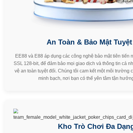
An Toàn & Bảo Mật Tuyệt
EE88 và E88 áp dụng các công nghệ bảo mật tiên tiến 
SSL 128-bit, để đảm bảo mọi giao dịch và thông tin cá 
vệ an toàn tuyệt đối. Chúng tôi cam kết một môi trường
minh bạch, nơi bạn có thể yên tâm tận hưởng
Kho Trò Chơi Đa Dạn