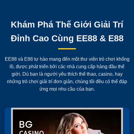
Khám Phá Thế Giới Giải Trí
Đỉnh Cao Cùng EE88 & E88
EE88 và E88 tự hào mang đến một thư viện trò chơi khổng
lồ, được phát triển bởi các nhà cung cấp hàng đầu thế
giới. Dù bạn là người yêu thích thể thao, casino, hay
những trò chơi giải trí đơn giản, chúng tôi đều có thể đáp
ứng mọi nhu cầu của bạn.