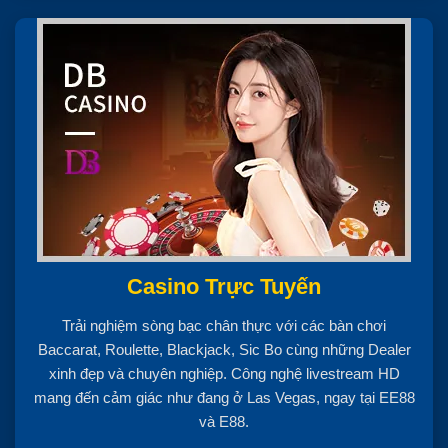
Casino Trực Tuyến
Trải nghiệm sòng bạc chân thực với các bàn chơi
Baccarat, Roulette, Blackjack, Sic Bo cùng những Dealer
xinh đẹp và chuyên nghiệp. Công nghệ livestream HD
mang đến cảm giác như đang ở Las Vegas, ngay tại EE88
và E88.