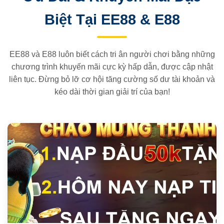
Biệt Tại EE88 & E88
EE88 và E88 luôn biết cách tri ân người chơi bằng những
chương trình khuyến mãi cực kỳ hấp dẫn, được cập nhật
liên tục. Đừng bỏ lỡ cơ hội tăng cường số dư tài khoản và
kéo dài thời gian giải trí của bạn!