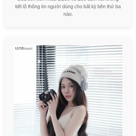
tiết lộ thông tin người dùng cho bất kỳ bên thứ ba
nào.