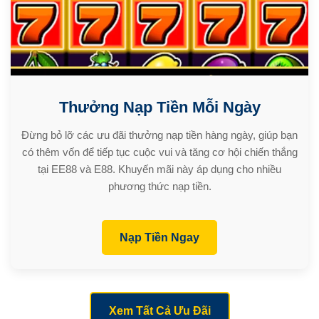
Thưởng Nạp Tiền Mỗi Ngày
Đừng bỏ lỡ các ưu đãi thưởng nạp tiền hàng ngày, giúp bạn
có thêm vốn để tiếp tục cuộc vui và tăng cơ hội chiến thắng
tại EE88 và E88. Khuyến mãi này áp dụng cho nhiều
phương thức nạp tiền.
Nạp Tiền Ngay
Xem Tất Cả Ưu Đãi