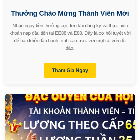
Thưởng Chào Mừng Thành Viên Mới
Nhận ngay tiền thưởng cực lớn khi đăng ký và thực hiện
khoản nạp đầu tiên tại EE88 và E88. Đây là cơ hội tuyệt vời
để bạn khởi đầu hành trình cá cược với một số vốn dồi
dào.
Tham Gia Ngay