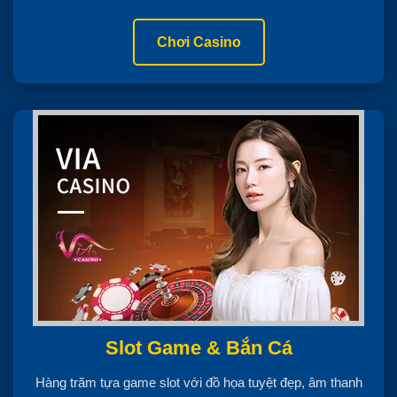
Chơi Casino
Slot Game & Bắn Cá
Hàng trăm tựa game slot với đồ họa tuyệt đẹp, âm thanh