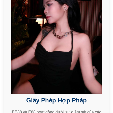
Giấy Phép Hợp Pháp
EE88 và E88 hoạt động dưới sự giám sát của các