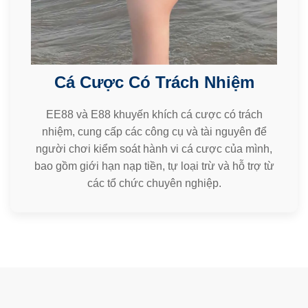
Cá Cược Có Trách Nhiệm
EE88 và E88 khuyến khích cá cược có trách
nhiệm, cung cấp các công cụ và tài nguyên để
người chơi kiểm soát hành vi cá cược của mình,
bao gồm giới hạn nạp tiền, tự loại trừ và hỗ trợ từ
các tổ chức chuyên nghiệp.