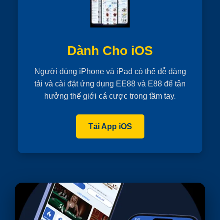
Dành Cho iOS
Người dùng iPhone và iPad có thể dễ dàng
tải và cài đặt ứng dụng EE88 và E88 để tận
hưởng thế giới cá cược trong tầm tay.
Tải App iOS