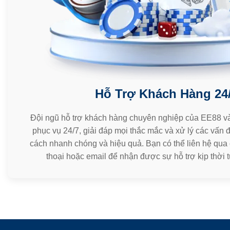
Hỗ Trợ Khách Hàng 24
Đội ngũ hỗ trợ khách hàng chuyên nghiệp của EE88 v
phục vụ 24/7, giải đáp mọi thắc mắc và xử lý các vấn 
cách nhanh chóng và hiệu quả. Bạn có thể liên hệ qua c
thoại hoặc email để nhận được sự hỗ trợ kịp thời