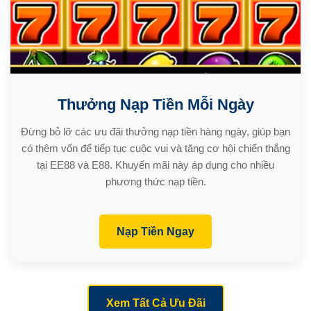
Thưởng Nạp Tiền Mỗi Ngày
Đừng bỏ lỡ các ưu đãi thưởng nạp tiền hàng ngày, giúp bạn
có thêm vốn để tiếp tục cuộc vui và tăng cơ hội chiến thắng
tại EE88 và E88. Khuyến mãi này áp dụng cho nhiều
phương thức nạp tiền.
Nạp Tiền Ngay
Xem Tất Cả Ưu Đãi