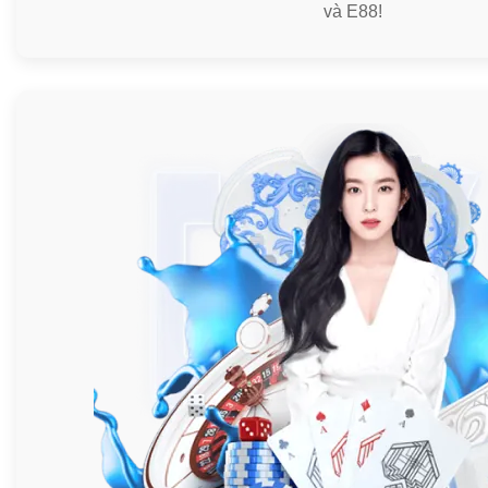
và E88!