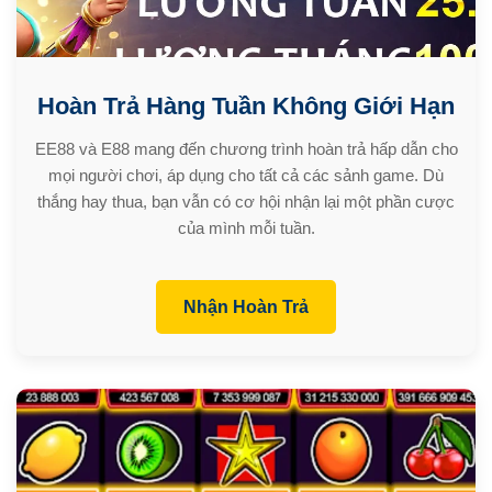
Hoàn Trả Hàng Tuần Không Giới Hạn
EE88 và E88 mang đến chương trình hoàn trả hấp dẫn cho
mọi người chơi, áp dụng cho tất cả các sảnh game. Dù
thắng hay thua, bạn vẫn có cơ hội nhận lại một phần cược
của mình mỗi tuần.
Nhận Hoàn Trả