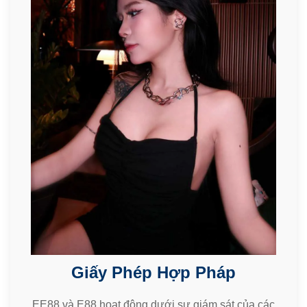
Giấy Phép Hợp Pháp
EE88 và E88 hoạt động dưới sự giám sát của các