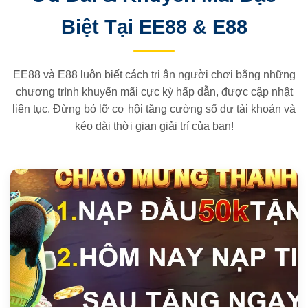
Biệt Tại EE88 & E88
EE88 và E88 luôn biết cách tri ân người chơi bằng những
chương trình khuyến mãi cực kỳ hấp dẫn, được cập nhật
liên tục. Đừng bỏ lỡ cơ hội tăng cường số dư tài khoản và
kéo dài thời gian giải trí của bạn!