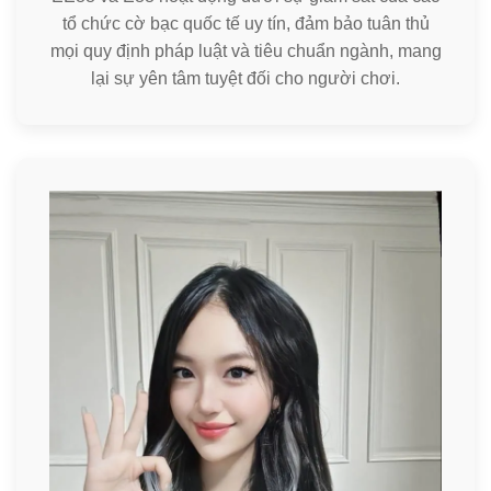
tổ chức cờ bạc quốc tế uy tín, đảm bảo tuân thủ
mọi quy định pháp luật và tiêu chuẩn ngành, mang
lại sự yên tâm tuyệt đối cho người chơi.