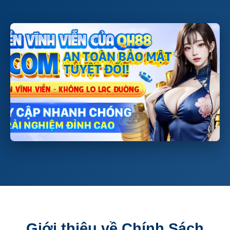
Giới thiệu về Chính Sách