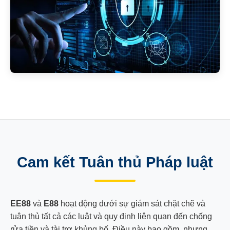
Cam kết Tuân thủ Pháp luật
EE88
và
E88
hoạt động dưới sự giám sát chặt chẽ và
tuân thủ tất cả các luật và quy định liên quan đến chống
rửa tiền và tài trợ khủng bố. Điều này bao gồm, nhưng