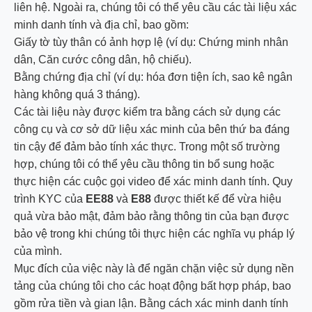
liên hệ. Ngoài ra, chúng tôi có thể yêu cầu các tài liệu xác
minh danh tính và địa chỉ, bao gồm:
Giấy tờ tùy thân có ảnh hợp lệ (ví dụ: Chứng minh nhân
dân, Căn cước công dân, hộ chiếu).
Bằng chứng địa chỉ (ví dụ: hóa đơn tiện ích, sao kê ngân
hàng không quá 3 tháng).
Các tài liệu này được kiểm tra bằng cách sử dụng các
công cụ và cơ sở dữ liệu xác minh của bên thứ ba đáng
tin cậy để đảm bảo tính xác thực. Trong một số trường
hợp, chúng tôi có thể yêu cầu thông tin bổ sung hoặc
thực hiện các cuộc gọi video để xác minh danh tính. Quy
trình KYC của
EE88
và
E88
được thiết kế để vừa hiệu
quả vừa bảo mật, đảm bảo rằng thông tin của bạn được
bảo vệ trong khi chúng tôi thực hiện các nghĩa vụ pháp lý
của mình.
Mục đích của việc này là để ngăn chặn việc sử dụng nền
tảng của chúng tôi cho các hoạt động bất hợp pháp, bao
gồm rửa tiền và gian lận. Bằng cách xác minh danh tính