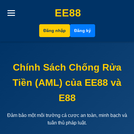
EE88
Đăng nhập
Đăng ký
Chính Sách Chống Rửa
Tiền (AML) của EE88 và
E88
Đảm bảo một môi trường cá cược an toàn, minh bạch và
tuân thủ pháp luật.