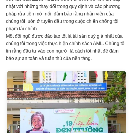
nhật với những thay đổi trong quy định và các phương
pháp rửa tiền mới nổi, đảm bảo rằng nhân viên của
chúng tôi luôn ở tuyến đầu trong cuộc chiến chống tội
phạm tài chính.
Một đội ngũ được đào tạo tốt là tài sản quý giá nhất của
chúng tôi trong việc thực hiện chính sách AML. Chúng tôi
tin rằng đầu tư vào con người là cách tốt nhất để đảm
bảo sự an toàn và tuân thủ của nền tảng.