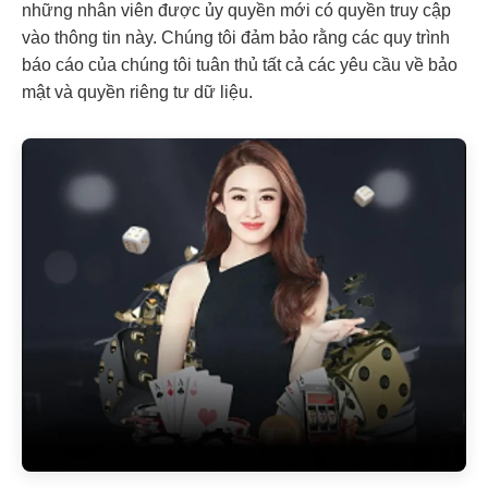
những nhân viên được ủy quyền mới có quyền truy cập
vào thông tin này. Chúng tôi đảm bảo rằng các quy trình
báo cáo của chúng tôi tuân thủ tất cả các yêu cầu về bảo
mật và quyền riêng tư dữ liệu.