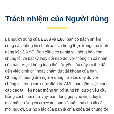
Trách nhiệm của Người dùng
Là người dùng của
EE88
và
E88
, bạn có trách nhiệm
cung cấp thông tin chính xác và trung thực trong quá trình
đăng ký và KYC. Bạn cũng có nghĩa vụ thông báo cho
chúng tôi về bất kỳ thay đổi nào đối với thông tin cá nhân
của bạn. Việc không tuân thủ các yêu cầu này có thể dẫn
đến việc đình chỉ hoặc chấm dứt tài khoản của bạn.
Chúng tôi mong đợi người dùng hợp tác đầy đủ với
chúng tôi trong các cuộc điều tra AML, bao gồm việc cung
cấp các tài liệu hoặc thông tin bổ sung khi được yêu cầu.
Bằng cách làm như vậy, bạn đóng góp vào việc duy trì
một môi trường cá cược an toàn và tuân thủ cho tất cả
mọi người. Sự hợp tác của bạn là chìa khóa để chúng tôi