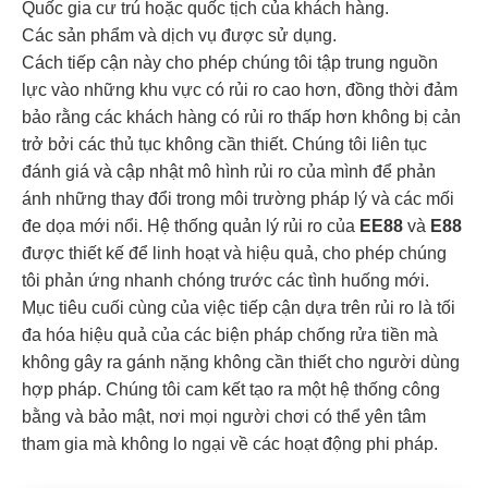
Quốc gia cư trú hoặc quốc tịch của khách hàng.
Các sản phẩm và dịch vụ được sử dụng.
Cách tiếp cận này cho phép chúng tôi tập trung nguồn
lực vào những khu vực có rủi ro cao hơn, đồng thời đảm
bảo rằng các khách hàng có rủi ro thấp hơn không bị cản
trở bởi các thủ tục không cần thiết. Chúng tôi liên tục
đánh giá và cập nhật mô hình rủi ro của mình để phản
ánh những thay đổi trong môi trường pháp lý và các mối
đe dọa mới nổi. Hệ thống quản lý rủi ro của
EE88
và
E88
được thiết kế để linh hoạt và hiệu quả, cho phép chúng
tôi phản ứng nhanh chóng trước các tình huống mới.
Mục tiêu cuối cùng của việc tiếp cận dựa trên rủi ro là tối
đa hóa hiệu quả của các biện pháp chống rửa tiền mà
không gây ra gánh nặng không cần thiết cho người dùng
hợp pháp. Chúng tôi cam kết tạo ra một hệ thống công
bằng và bảo mật, nơi mọi người chơi có thể yên tâm
tham gia mà không lo ngại về các hoạt động phi pháp.