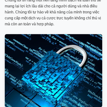
Chúng tôi tin rằng một nền tảng minh bạch và tuân thủ sẽ
mang lại lợi ích lâu dài cho cả người dùng và nhà điều
hành. Chúng tôi tự hào về khả năng của mình trong việc
cung cấp một dịch vụ cá cược trực tuyến không chỉ thú vị
mà còn an toàn và hợp pháp.