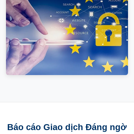
Báo cáo Giao dịch Đáng ngờ