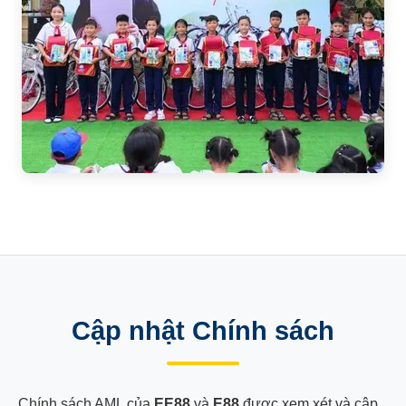
Cập nhật Chính sách
Chính sách AML của
EE88
và
E88
được xem xét và cập