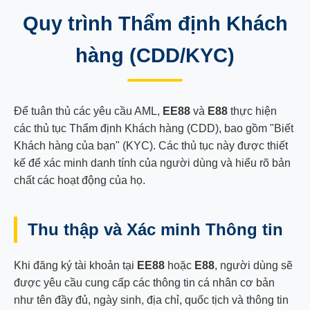
Quy trình Thẩm định Khách
hàng (CDD/KYC)
Để tuân thủ các yêu cầu AML,
EE88
và
E88
thực hiện
các thủ tục Thẩm định Khách hàng (CDD), bao gồm "Biết
Khách hàng của bạn" (KYC). Các thủ tục này được thiết
kế để xác minh danh tính của người dùng và hiểu rõ bản
chất các hoạt động của họ.
Thu thập và Xác minh Thông tin
Khi đăng ký tài khoản tại
EE88
hoặc
E88
, người dùng sẽ
được yêu cầu cung cấp các thông tin cá nhân cơ bản
như tên đầy đủ, ngày sinh, địa chỉ, quốc tịch và thông tin