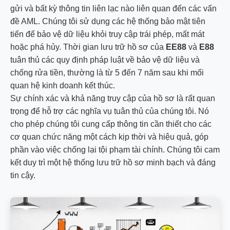
gửi và bất kỳ thông tin liên lạc nào liên quan đến các vấn
đề AML. Chúng tôi sử dụng các hệ thống bảo mật tiên
tiến để bảo vệ dữ liệu khỏi truy cập trái phép, mất mát
hoặc phá hủy. Thời gian lưu trữ hồ sơ của
EE88
và
E88
tuân thủ các quy định pháp luật về bảo vệ dữ liệu và
chống rửa tiền, thường là từ 5 đến 7 năm sau khi mối
quan hệ kinh doanh kết thúc.
Sự chính xác và khả năng truy cập của hồ sơ là rất quan
trọng để hỗ trợ các nghĩa vụ tuân thủ của chúng tôi. Nó
cho phép chúng tôi cung cấp thông tin cần thiết cho các
cơ quan chức năng một cách kịp thời và hiệu quả, góp
phần vào việc chống lại tội phạm tài chính. Chúng tôi cam
kết duy trì một hệ thống lưu trữ hồ sơ minh bạch và đáng
tin cậy.